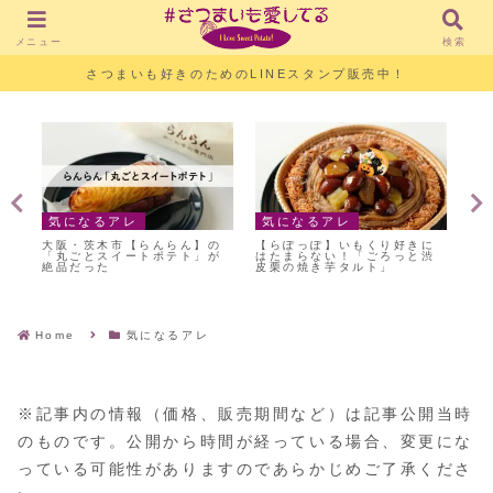
メニュー
検索
さつまいも好きのためのLINEスタンプ販売中！
気になるアレ
気になるアレ
気
寄
大阪・茨木市【らんらん】の
【らぽっぽ】いもくり好きに
激
イ
「丸ごとスイートポテト」が
はたまらない！「ごろっと渋
ア
紫
絶品だった
皮栗の焼き芋タルト」
芋
Home
気になるアレ
※記事内の情報（価格、販売期間など）は記事公開当時
のものです。公開から時間が経っている場合、変更にな
っている可能性がありますのであらかじめご了承くださ