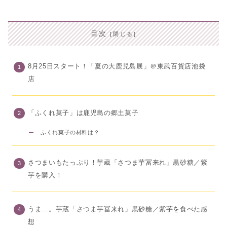
目次
8月25日スタート！「夏の大鹿児島展」＠東武百貨店池袋
店
「ふくれ菓子」は鹿児島の郷土菓子
ふくれ菓子の材料は？
さつまいもたっぷり！芋蔵「さつま芋冨来れ」黒砂糖／紫
芋を購入！
うま…。芋蔵「さつま芋冨来れ」黒砂糖／紫芋を食べた感
想