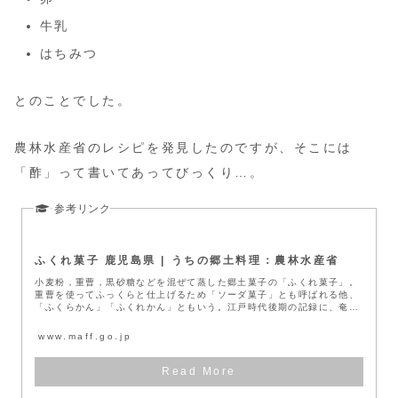
牛乳
はちみつ
とのことでした。
農林水産省のレシピを発見したのですが、そこには
「酢」って書いてあってびっくり…。
ふくれ菓子 鹿児島県 | うちの郷土料理：農林水産省
小麦粉，重曹，黒砂糖などを混ぜて蒸した郷土菓子の「ふくれ菓子」。
重曹を使ってふっくらと仕上げるため「ソーダ菓子」とも呼ばれる他、
「ふくらかん」「ふくれかん」ともいう。江戸時代後期の記録に、奄美
において...
www.maff.go.jp