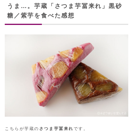
うま…。芋蔵「さつま芋冨来れ」黒砂
糖／紫芋を食べた感想
こちらが芋蔵の
さつま芋冨来れ
です。