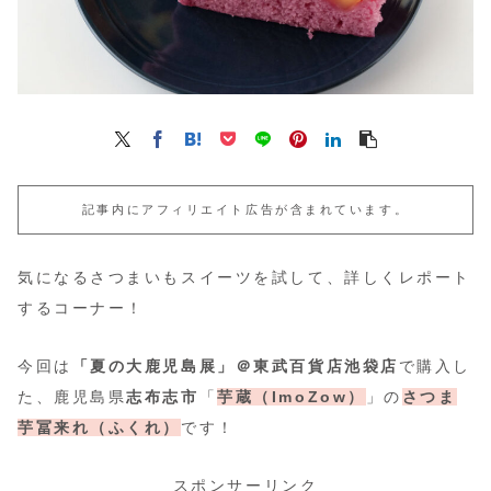
記事内にアフィリエイト広告が含まれています。
気になるさつまいもスイーツを試して、詳しくレポート
するコーナー！
今回は
「夏の大鹿児島展」＠東武百貨店池袋店
で購入し
た、鹿児島県
志布志市
「
芋蔵（ImoZow）
」の
さつま
芋冨来れ（ふくれ）
です！
スポンサーリンク