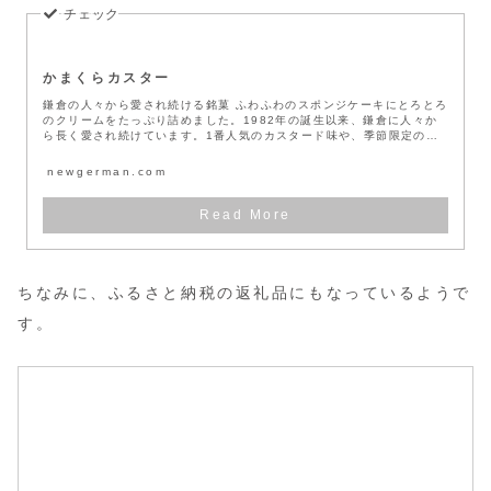
かまくらカスター
鎌倉の人々から愛され続ける銘菓 ふわふわのスポンジケーキにとろとろ
のクリームをたっぷり詰めました。1982年の誕生以来、鎌倉に人々か
ら長く愛され続けています。1番人気のカスタード味や、季節限定のお
味も...
newgerman.com
ちなみに、ふるさと納税の返礼品にもなっているようで
す。