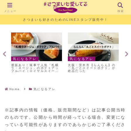
メニュー
検索
さつまいも好きのためのLINEスタンプ販売中！
気になるアレ
気になるアレ
お
り
通販あり！催事で人気「札幌
大阪・茨木市【らんらん】の
中
リ
ラ・ネージュ」のポテトアッ
「丸ごとスイートポテト」が
浅
プルパイ（ロイヤルスイー
絶品だった
屋
ツ）
Home
気になるアレ
※記事内の情報（価格、販売期間など）は記事公開当時
のものです。公開から時間が経っている場合、変更にな
っている可能性がありますのであらかじめご了承くださ