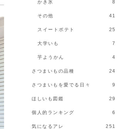
かき氷
8
その他
41
スイートポテト
25
大学いも
7
芋ようかん
4
さつまいもの品種
24
さつまいもを愛でる日々
9
ほしいも図鑑
29
個人的ランキング
6
気になるアレ
251