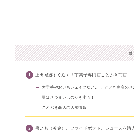
目
上田城跡すぐ近く！芋菓子専門店ことぶき商店
大学芋やおいもシェイクなど… ことぶき商店のメ
夏はさつまいものかき氷も！
ことぶき商店の店舗情報
蜜いも（黄金）、フライドポテト、ジュースを購