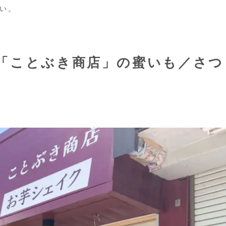
い。
「ことぶき商店」の蜜いも／さつ