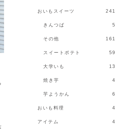
おいもスイーツ
241
きんつば
5
その他
161
スイートポテト
59
大学いも
13
焼き芋
4
る
芋ようかん
6
おいも料理
4
アイテム
4
店