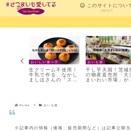
このサイトについ
ABOUT
おいしい食べ方
おいも旅
即リピ！
生クリーム不使用！
干し芋天国！茨城
蜂の家】
牛乳で作る、なかし
の物産直売所「大
芋ようか
ましほさんの「スイ
まいわい市場」が
ートポテト」のレシ
高すぎた
ピ
Home
おいも旅
※記事内の情報（価格、販売期間など）は記事公開当