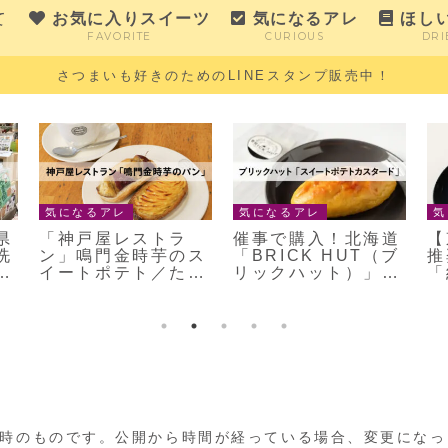
て
お気に入りスイーツ
気になるアレ
ほし
FAVORITE
CURIOUS
DRI
さつまいも好きのためのLINEスタンプ販売中！
気になるアレ
気になるアレ
気
県
「神戸屋レストラ
催事で購入！北海道
【
洗
ン」鳴門金時芋のス
「BRICK HUT（ブ
推
最
イートポテト／たっ
リックハット）」の
「
ぷり鳴門金時芋のパ
スイートポテトカス
ト
イ
タード
時のものです。公開から時間が経っている場合、変更になっ