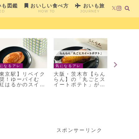
いも図鑑
おいしい食べ方
おいも旅
ED
HOW TO
JOURNEY
になるアレ
気になるアレ
気になるア
東京駅】リベイク
大阪・茨木市【らん
販売累計1
奨！ゆーパイむ
らん】の「丸ごとス
超！横浜
紅はるかのスイー
イートポテト」が絶
ロン】の
ポテトパイ」
品だった
イートポ
みすぎた
スポンサーリンク