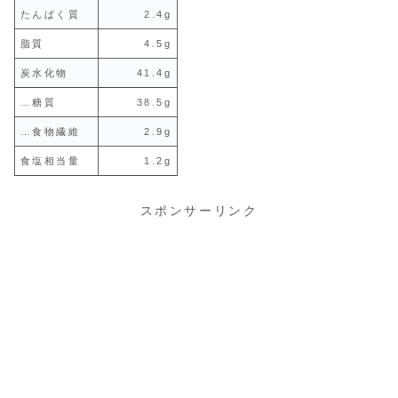
たんぱく質
2.4g
脂質
4.5g
炭水化物
41.4g
…糖質
38.5g
…食物繊維
2.9g
食塩相当量
1.2g
スポンサーリンク