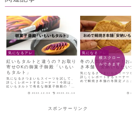
気になるアレ
気になるアレ
横スクロー
紅いもタルトと違うの？お取り
冬の人気メニュー！おめ
ルできます
寄せOKの御菓子御殿「いもい
き本舗「安納いもたい焼
もタルト」
気になるさつまいもスイーツを
詳しくレポートするコーナー！
気になるさつまいもスイーツを試して、
めで鯛焼き本舗の冬限定メニュ
詳しくレポートするコーナー！今回は、
いもたい焼き」です！本家お好
紅いもタルトで有名な御菓子御殿の「い
のお店「おめで鯛焼き本舗」出
もいもタルト」をご紹介します！2色で
でたまたま見かけた、「おめで
2022.12.04
2023.01.14
20
キレイ！御菓子御殿「いもいもタルト」
舗」。初めて見たたい焼き...
9月に沖縄物産展で購入した、御菓子御
殿の「いもいもタルト」。...
スポンサーリンク