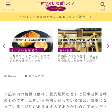
メニュー
検索
さつまいも好きのためのLINEスタンプ販売中！
お気に入りスイーツ
おいしい食べ方
ちなか市「ほしい
【フェスティバロ】お取り寄
生クリーム不使用！
行ってきた！御朱
せ可能！和風菓ベイクドスイ
る、なかしましほさ
た御守をご紹介
ーツ 太白／はるか／なな紫
イートポテト」のレ
Home
気になるアレ
※記事内の情報（価格、販売期間など）は記事公開当時
のものです。公開から時間が経っている場合、変更にな
っている可能性がありますのであらかじめご了承くださ