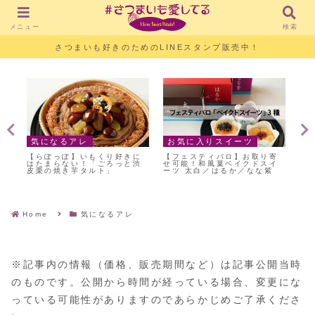
メニュー
検索
さつまいも好きのためのLINEスタンプ販売中！
気になるアレ
お気に入りスイーツ
気
野の
【らぽっぽ】いもくり好きに
【フェスティバロ】お取り寄
【
テ
はたまらない！「ごろっと渋
せ可能！和風菓ベイクドスイ
き
皮栗の焼き芋タルト」
ーツ 太白／はるか／なな紫
も
Home
気になるアレ
※記事内の情報（価格、販売期間など）は記事公開当時
のものです。公開から時間が経っている場合、変更にな
っている可能性がありますのであらかじめご了承くださ