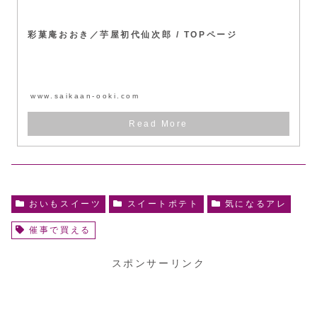
彩菓庵おおき／芋屋初代仙次郎 / TOPページ
www.saikaan-ooki.com
おいもスイーツ
スイートポテト
気になるアレ
催事で買える
スポンサーリンク