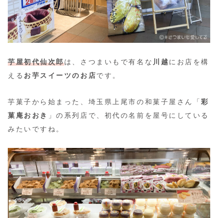
芋屋初代仙次郎
は、さつまいもで有名な
川越
にお店を構
える
お芋スイーツのお店
です。
芋菓子から始まった、埼玉県上尾市の和菓子屋さん「
彩
菓庵おおき
」の系列店で、初代の名前を屋号にしている
みたいですね。