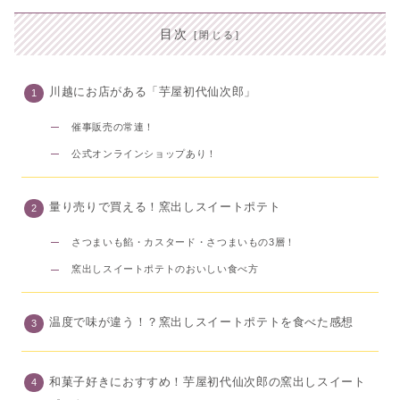
目次
川越にお店がある「芋屋初代仙次郎」
催事販売の常連！
公式オンラインショップあり！
量り売りで買える！窯出しスイートポテト
さつまいも餡・カスタード・さつまいもの3層！
窯出しスイートポテトのおいしい食べ方
温度で味が違う！？窯出しスイートポテトを食べた感想
和菓子好きにおすすめ！芋屋初代仙次郎の窯出しスイート