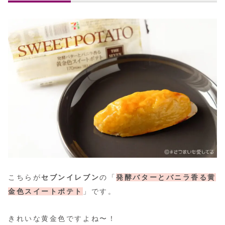
こちらが
セブンイレブン
の「
発酵バターとバニラ香る黄
金色スイートポテト
」です。
きれいな黄金色ですよね〜！