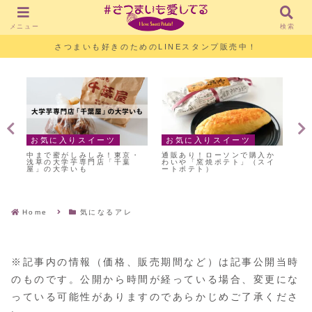
メニュー
検索
さつまいも好きのためのLINEスタンプ販売中！
お気に入りスイーツ
お気に入りスイーツ
気
ー
中まで蜜がしみしみ！東京・
通販あり！ローソンで購入か
絶
ト
浅草の大学芋専門店「千葉
わいや「窯焼ポテト」（スイ
【
屋」の大学いも
ートポテト）
か
Home
気になるアレ
※記事内の情報（価格、販売期間など）は記事公開当時
のものです。公開から時間が経っている場合、変更にな
っている可能性がありますのであらかじめご了承くださ