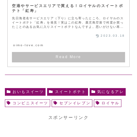
空港やサービスエリアで買える！ロイヤルのスイートポ
テト「紅寿」
先日海老名サービスエリア（下り）に立ち寄ったところ、ロイヤルのス
イートポテト「紅寿」を発見！実はこの紅寿、鹿児島空港で何度か買っ
たことのあるお気に入りスイートポテトなんですよ。思いがけない再会
に、思わ...
2023.03.18
oimo-love.com
おいもスイーツ
スイートポテト
気になるアレ
コンビニスイーツ
セブンイレブン
ロイヤル
スポンサーリンク