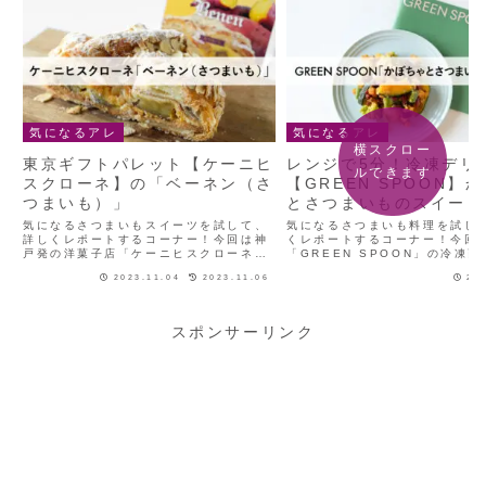
気になるアレ
気になるアレ
横スクロー
東京ギフトパレット【ケーニヒ
レンジで5分！冷凍デリ
ルできます
スクローネ】の「ベーネン（さ
【GREEN SPOON】
つまいも）」
とさつまいものスイート
気になるさつまいもスイーツを試して、
気になるさつまいも料理を試し
詳しくレポートするコーナー！今回は神
くレポートするコーナー！今回
戸発の洋菓子店「ケーニヒスクローネ」
「GREEN SPOON」の冷凍
のスイーツ「ベーネン（さつまいも）」
ちゃとさつまいものスイートサ
2023.11.04
2023.11.06
20
です！神戸発の洋菓子店「ケーニヒスク
す。※この記事はプロモーショ
ローネ」「ケーニヒスクローネ」は、
ます。たっぷり野菜の冷凍おか
1977年に神戸で誕生した...
が届く「GREEN SP...
スポンサーリンク