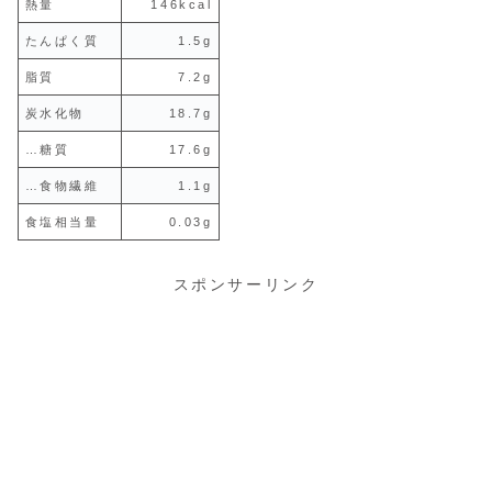
熱量
146kcal
たんぱく質
1.5g
脂質
7.2g
炭水化物
18.7g
…糖質
17.6g
…食物繊維
1.1g
食塩相当量
0.03g
スポンサーリンク