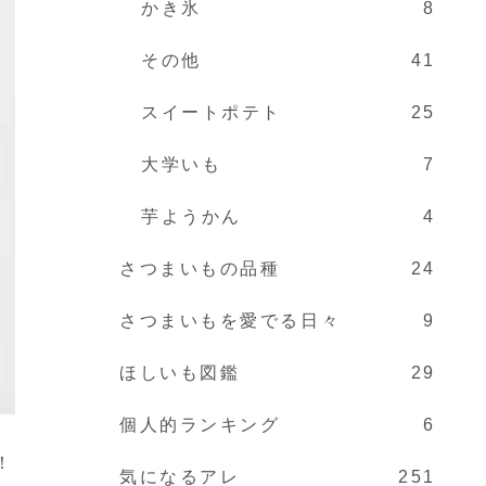
かき氷
8
その他
41
スイートポテト
25
大学いも
7
芋ようかん
4
さつまいもの品種
24
さつまいもを愛でる日々
9
ほしいも図鑑
29
個人的ランキング
6
！
気になるアレ
251