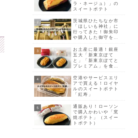
ラ・ネージュ）」の
スイートポテト
茨城県ひたちなか市
「ほしいも神社」に
行ってきた！御朱印
や購入した御守をご
紹介
お土産に最適！銀座
五大「新東京ぽて
と」「新東京ぽてと
プレミアム」を食べ
比べ
空港やサービスエリ
アで買える！ロイヤ
ルのスイートポテト
「紅寿」
通販あり！ローソン
で購入かわいや「窯
焼ポテト」（スイー
トポテト）