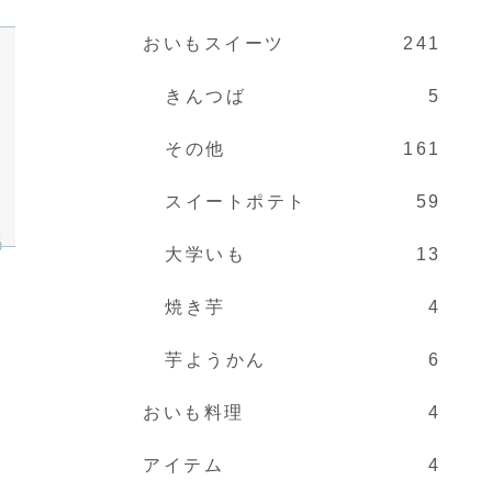
おいもスイーツ
241
きんつば
5
その他
161
スイートポテト
59
大学いも
13
焼き芋
4
芋ようかん
6
おいも料理
4
アイテム
4