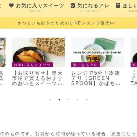
て
お気に入りスイーツ
気になるアレ
ほし
FAVORITE
CURIOUS
DRI
さつまいも好きのためのLINEスタンプ販売中！
気になるアレ
気になるアレ
気
温
ホシイモノは総て手
【舟和】コラボ再
激
列
に入る！？茨城県ひ
び！東京駅「ベイカ
再
」
たちなか市「ほしい
ーズゴナベイク」舟
の
べ
も神社」の御守を購
和のスイートポテト
ブ
入
スコーン
時のものです。公開から時間が経っている場合、変更になっ