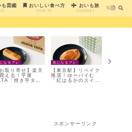
いも図鑑
おいしい食べ方
おいも旅
ED
HOW TO
JOURNEY
になるアレ
気になるアレ
気になるア
ウマお芋クリーム
BIO-RAL「ジャー
お取り寄
び！ビアードパパ
ジー牛乳使用アイス
阪阿倍野
11月限定「焼き芋
五島列島産有機さつ
嶋屋の「
リュレシュー」
まいも使用」
ト」がう
スポンサーリンク