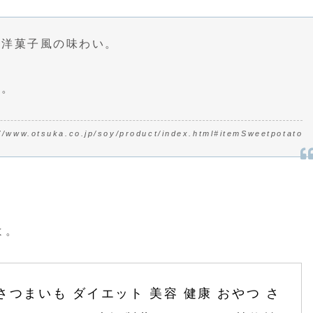
た洋菓子風の味わい。
ト。
://www.otsuka.co.jp/soy/product/index.html#itemSweetpotato
よ。
さつまいも ダイエット 美容 健康 おやつ さ