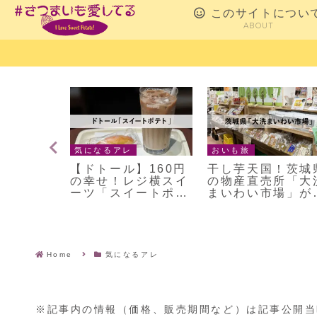
このサイトについ
ABOUT
お気に入りスイーツ
気になるアレ
リベイク
日持ちや値段は？
トースターで何分
パイむ
【舟和】芋ようかん
める？長崎・五島
のスイー
のおいしい食べ方3
島の「かんころ餅
イ」
つ試してみた（レシ
（真鳥餅店）を食
ピ）
てみた
Home
気になるアレ
※記事内の情報（価格、販売期間など）は記事公開当