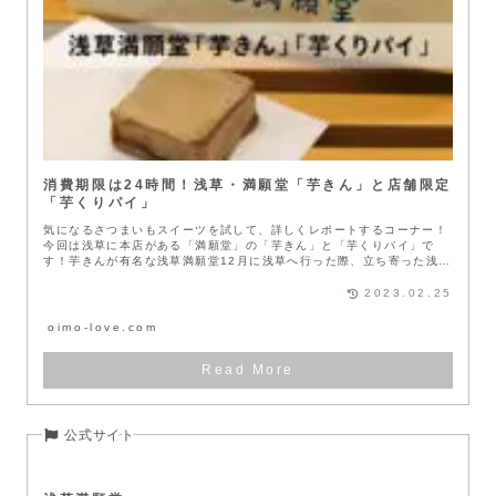
消費期限は24時間！浅草・満願堂「芋きん」と店舗限定
「芋くりパイ」
気になるさつまいもスイーツを試して、詳しくレポートするコーナー！
今回は浅草に本店がある「満願堂」の「芋きん」と「芋くりパイ」で
す！芋きんが有名な浅草満願堂12月に浅草へ行った際、立ち寄った浅草
満願堂の...
2023.02.25
oimo-love.com