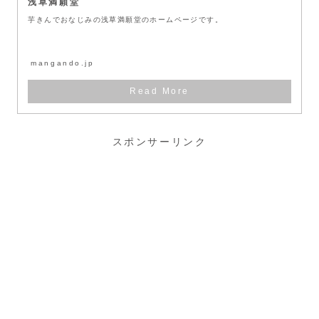
浅草満願堂
芋きんでおなじみの浅草満願堂のホームページです。
mangando.jp
スポンサーリンク