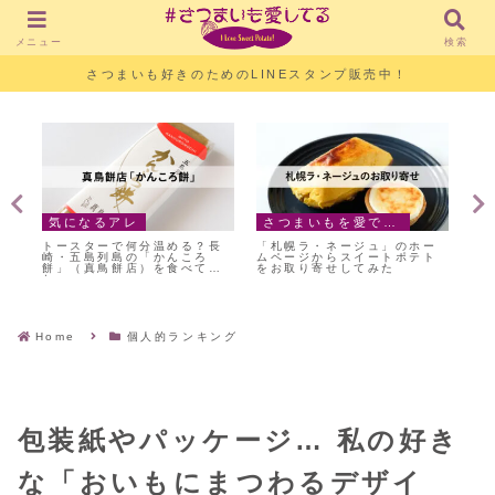
メニュー
検索
さつまいも好きのためのLINEスタンプ販売中！
気になるアレ
さつまいもを愛でる日々
。
トースターで何分温める？長
「札幌ラ・ネージュ」のホー
【
さ
崎・五島列島の「かんころ
ムページからスイートポテト
サ
餅」（真鳥餅店）を食べてみ
をお取り寄せしてみた
た
Home
個人的ランキング
包装紙やパッケージ… 私の好き
な「おいもにまつわるデザイ