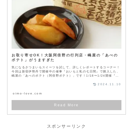
お取り寄せOK！大阪阿倍野の行列店・嶋屋の「あべの
ポテト」がうますぎた
気になるさつまいもスイーツを試して、詳しくレポートするコーナー！
今回は新宿伊勢丹で開催中の催事『おいもと私の七日間』で購入した、
嶋屋の「あべのポテト（阿倍野ポテト）」です！1/18〜1/24開催『お
い...
2024.11.10
oimo-love.com
スポンサーリンク