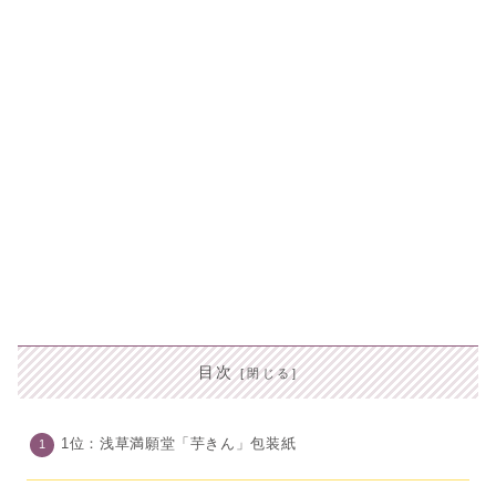
目次
1位：浅草満願堂「芋きん」包装紙