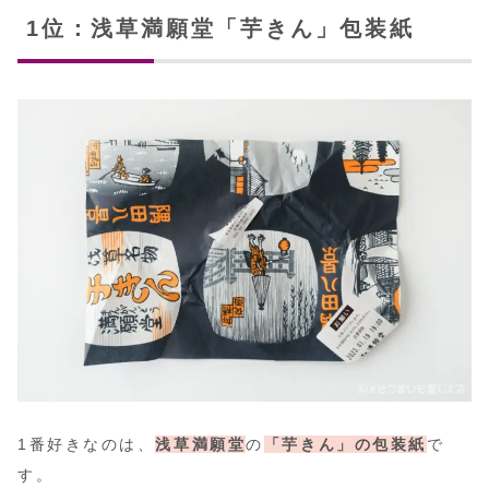
1位：浅草満願堂「芋きん」包装紙
1番好きなのは、
浅草満願堂
の
「芋きん」の包装紙
で
す。