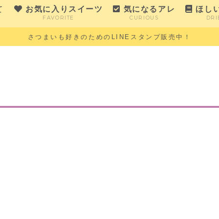
て
お気に入りスイーツ
気になるアレ
ほし
FAVORITE
CURIOUS
DRI
さつまいも好きのためのLINEスタンプ販売中！