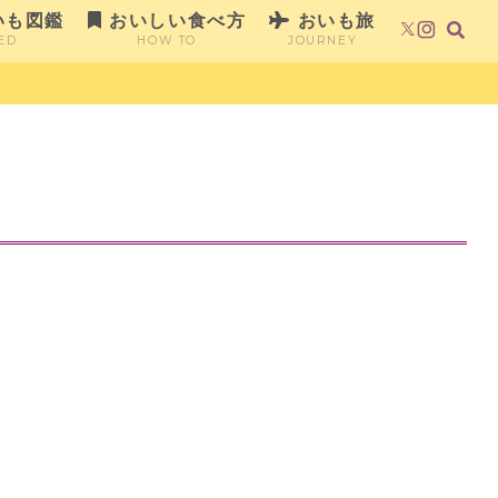
いも図鑑
おいしい食べ方
おいも旅
ED
HOW TO
JOURNEY