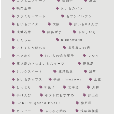
コンビニスイーツ
安納芋
茨城
鳴門金時
おいものパン
ファミリーマート
セブンイレブン
おいもアイス
大阪
おいも×りんご
成城石井
紅あずま
ふかしいも
らんらん
nice&warm
いもくりかぼちゃ
鹿児島のお店
ホクホク
おいもの焼き菓子
マルヒ
鹿児島のさつまいもスイーツ
鹿児島
シルクスイート
鹿児島展
浅草
おいもチップス
芋蔵（ImoZow）
玉豊
しっとり
和菓子
北海道
舟和
芋けんぴ
ギフトにおすすめ
お土産
BAKERS gonna BAKE!
神戸屋
カルビー
ふるさと納税
浅草満願堂