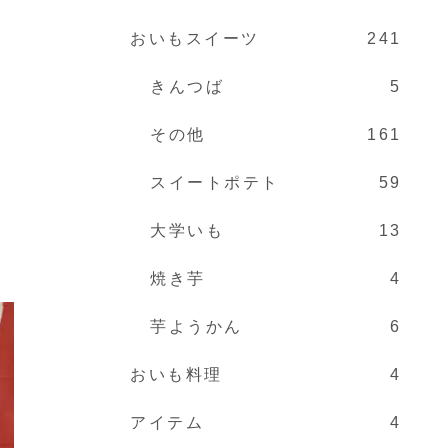
おいもスイーツ
241
きんつば
5
その他
161
スイートポテト
59
大学いも
13
焼き芋
4
芋ようかん
6
おいも料理
4
アイテム
4