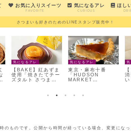
て
お気に入りスイーツ
気になるアレ
ほし
FAVORITE
CURIOUS
DRI
さつまいも好きのためのLINEスタンプ販売中！
気になるアレ
気になるアレ
気
く
【BAKE】紅あずま
東京・麻布十番
【
な
使用「焼きたてチー
「HUDSON
消
皮
ズタルト さつまい
MARKET
い
」
もバター」
BAKERS」のスイ
て
ートポテトパイ
t
時のものです。公開から時間が経っている場合、変更になっ