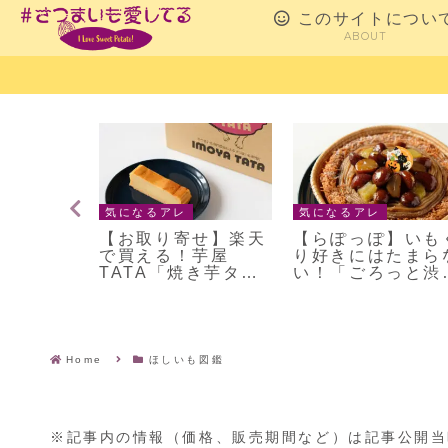
このサイトについ
ABOUT
イーツ
気になるアレ
気になるアレ
段は？
【お取り寄せ】楽天
【らぽっぽ】いも
ようかん
で買える！芋屋
り好きにはたまら
食べ方3
TATA「焼き芋タル
い！「ごろっと渋
た（レシ
ト」「芋チーズケー
栗の焼き芋タルト
キ」
Home
ほしいも図鑑
※記事内の情報（価格、販売期間など）は記事公開当