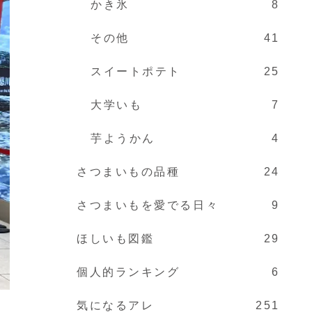
かき氷
8
その他
41
スイートポテト
25
大学いも
7
芋ようかん
4
さつまいもの品種
24
さつまいもを愛でる日々
9
ほしいも図鑑
29
個人的ランキング
6
気になるアレ
251