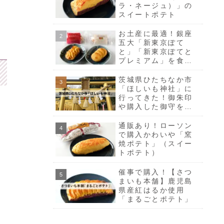
ラ・ネージュ）」の
スイートポテト
お土産に最適！銀座
五大「新東京ぽて
と」「新東京ぽてと
プレミアム」を食べ
比べ
茨城県ひたちなか市
「ほしいも神社」に
行ってきた！御朱印
や購入した御守をご
紹介
通販あり！ローソン
で購入かわいや「窯
焼ポテト」（スイー
トポテト）
催事で購入！【さつ
まいも本舗】鹿児島
県産紅はるか使用
「まるごとポテト」