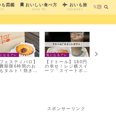
いも図鑑
おいしい食べ方
おいも旅
ED
HOW TO
JOURNEY
になるアレ
気になるアレ
気になるア
フェスティバロ】
【ドトール】160円
BIO-R
費期限6時間のお
の幸せ！レジ横スイ
ジー牛乳
もタルト！焼きた
ーツ「スイートポテ
五島列島
ラブリー・
ト」がうまい
まいも使
arpo（タルポ）
スポンサーリンク