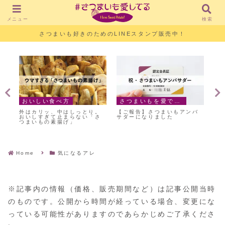
メニュー
検索
さつまいも好きのためのLINEスタンプ販売中！
おいしい食べ方
さつまいもを愛でる日々
気
！
外はカリッ、中はしっとり。
【ご報告】さつまいもアンバ
サ
ち
おいしすぎて止まらない「さ
サダーになりました
処
つまいもの素揚げ」
過
Home
気になるアレ
※記事内の情報（価格、販売期間など）は記事公開当時
のものです。公開から時間が経っている場合、変更にな
っている可能性がありますのであらかじめご了承くださ