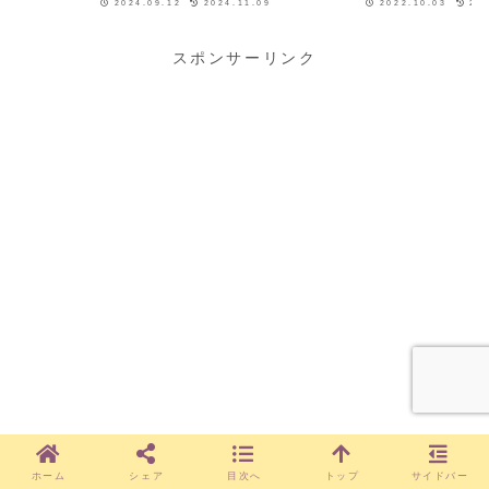
2024.09.12
2024.11.09
2022.10.03
20
ローソンでたまに売っている、かわいや
ルパイ お芋」です！焼きたてカ
「窯焼ポテト」もう15年くらい前だった
アップルパイ専門店「RINGO
か、バイト帰りにローソ...
RINGO（リンゴ）は、...
スポンサーリンク
ホーム
シェア
目次へ
トップ
サイドバー