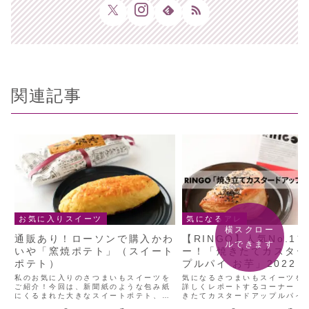
関連記事
お気に入りスイーツ
気になるアレ
横スクロー
通販あり！ローソンで購入かわ
【RINGO】人気No.1
ルできます
いや「窯焼ポテト」（スイート
ー！「焼きたてカスター
ポテト）
プルパイ お芋」2022
私のお気に入りのさつまいもスイーツを
気になるさつまいもスイーツを
ご紹介！今回は、新聞紙のような包み紙
詳しくレポートするコーナー！
にくるまれた大きなスイートポテト、か
きたてカスタードアップルパイ
わいや「窯焼ポテト」をご紹介します。
RINGOの「焼きたてカスター